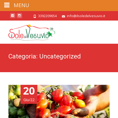
MENU
3392209654
info@ilsoledelvesuvio.it
Categoria:
Uncategorized
20
Giu/22