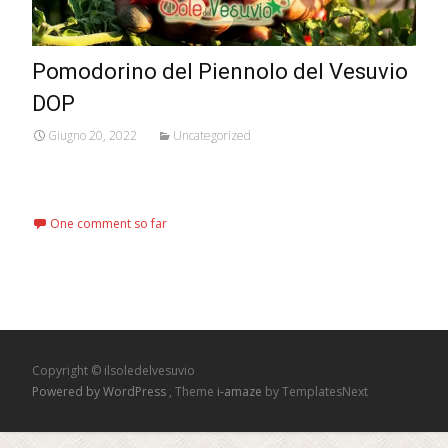
Pomodorino del Piennolo del Vesuvio
DOP
Giugno 20, 2022
Uncategorized
Read More...
One comment so far
Copyright © ilsoledelvesuvio
Powered by WordPress
, Theme
i-amaze
by TemplatesNext